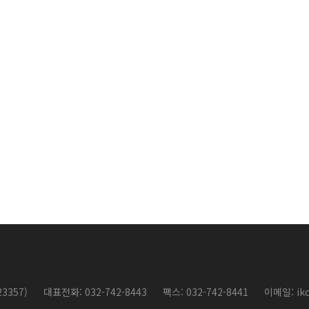
3357)
대표전화: 032-742-8443
팩스: 032-742-8441
이메일:
ik