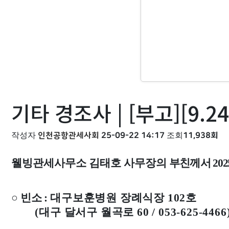
기타 경조사 | [부고][9.
작성자
인천공항관세사회
25-09-22 14:17
조회
11,938회
웰빙관세사무소 김태호 사무
장의
부친께서
202
○
빈소
:
대구보훈병원 장례식장
102
호
(
대구 달서구 월곡로
60 / 053-625-4466