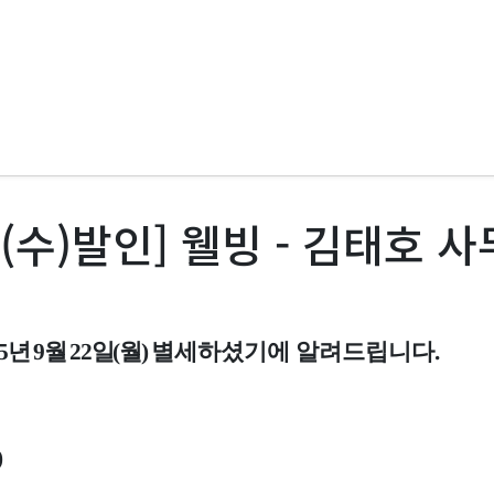
24(수)발인] 웰빙 - 김태호 
5
년
9
월
22
일
(
월
)
별세하셨기에 알려드립니다
.
)