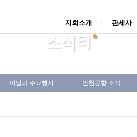
지회소개
관세사
소식터
이달의
주요행사
인천
공항 소식