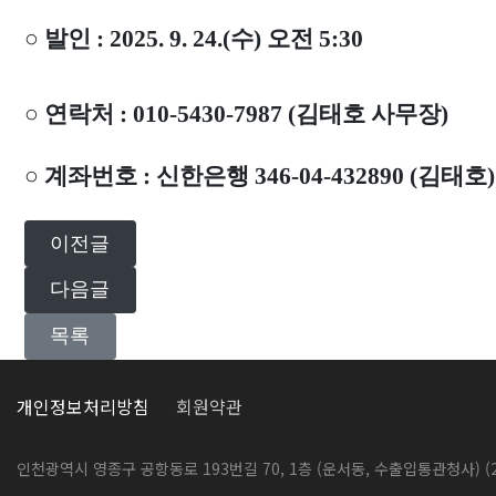
○
발인
: 2025. 9. 24.(
수
)
오전
5:30
○
연락처
: 010-5430-7987 (
김태호 사무장
)
○
계좌번호
:
신한은행
346-04-432890 (
김태호
)
이전글
다음글
목록
개인정보처리방침
회원약관
인천광역시 영종구 공항동로 193번길 70, 1층 (운서동, 수출입통관청사) (2