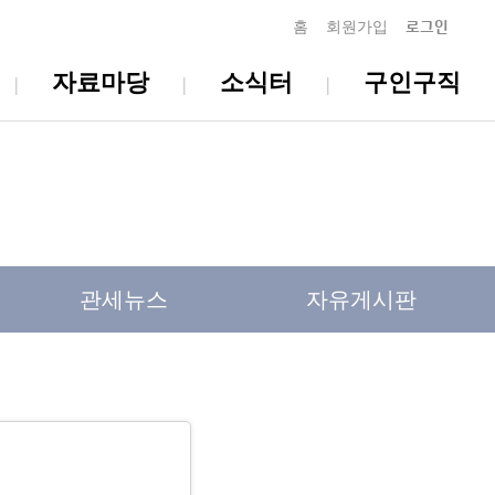
홈
회원가입
로그인
자료마당
소식터
구인구직
관세뉴스
자유게시판