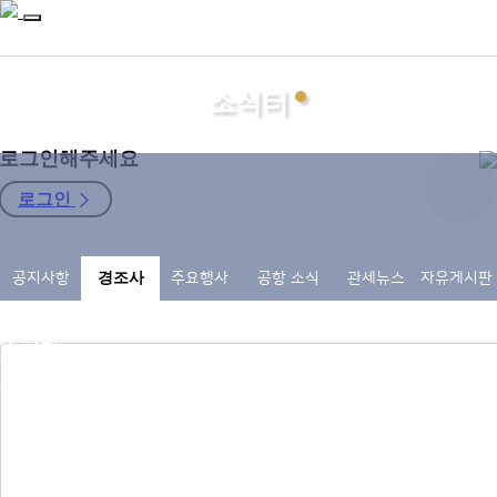
소식터
로그인해주세요
로그인
지회소개
공지사항
경조사
주요행사
공항 소식
관세뉴스
자유게시판
관세사
자료마당
소식터
구인구직