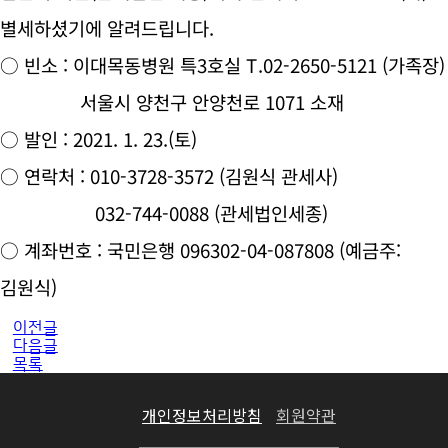
별세하셨기에 알려드립니다.
○ 빈소 : 이대목동병원 특3호실 T.02-2650-5121 (가족장)
서울시 양천구 안양천로 1071 소재
○ 발인 : 2021. 1. 23.(토)
○ 연락처 : 010-3728-3572 (김원식 관세사)
032-744-0088 (관세법인세종)
○ 계좌번호 : ​국민은행 096302-04-087808 (예금주:
김원식)
이전글
다음글
목록
개인정보처리방침
회원약관