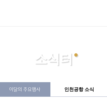
소식터
인천
공항 소식
이달의
주요행사