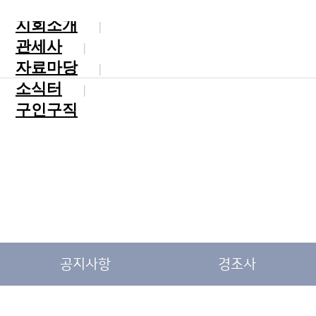
지회소개
관세사
자료마당
소식터
구인구직
공지사항
경조사