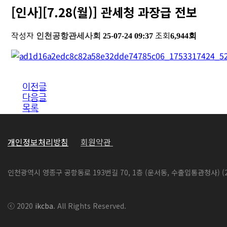
[인사][7.28(월)] 관세청 과장급 전보
작성자
인천공항관세사회
25-07-24 09:37
조회
6,944회
이전글
다음글
목록
개인정보처리방침
회원약관
인천광역시 영종구 공항동로 193번길 70, 1층 (운서동, 수출입통관청사) (2
ⓒ 2020
ikcba
. All Rights Reserved.