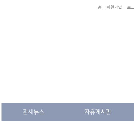
홈
회원가입
로
관세뉴스
자유게시판